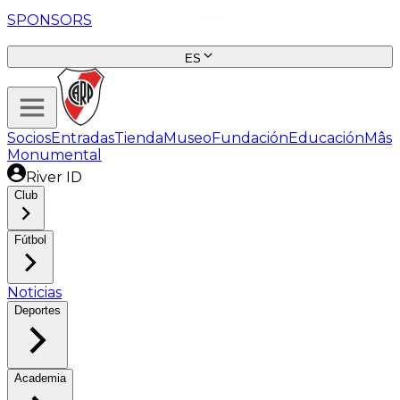
SPONSORS
ES
Socios
Entradas
Tienda
Museo
Fundación
Educación
Mâs
Monumental
River ID
Club
Fútbol
Noticias
Deportes
Academia