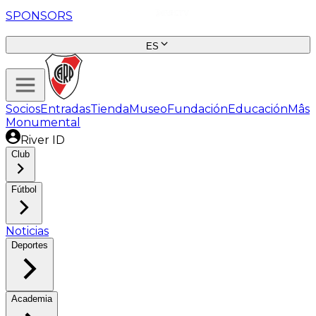
SPONSORS
ES
Socios
Entradas
Tienda
Museo
Fundación
Educación
Mâs
Monumental
River ID
Club
Fútbol
Noticias
Deportes
Academia